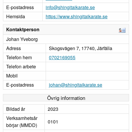
E-postadress
info@shingitaikarate.se
Hemsida
https://www.shingitaikarate.se
Kontaktperson
Johan Yveborg
Adress
Skogsvägen 7, 17740, Järfälla
Telefon hem
0702169055
Telefon arbete
Mobil
E-postadress
johan@shingitaikarate.se
Övrig information
Bildad år
2023
Verksamhetsår
0101
börjar (MMDD)